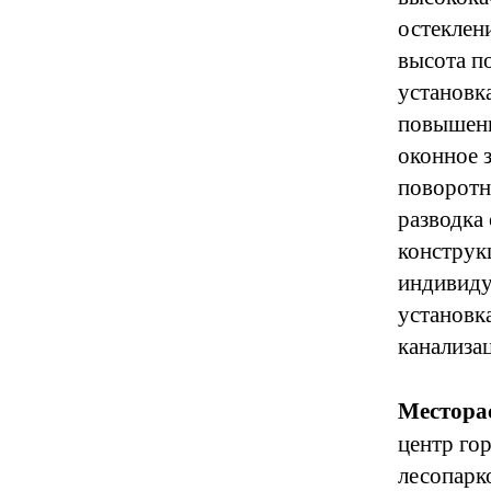
остеклен
высота п
установк
повышенн
оконное 
поворотн
разводка
конструк
индивиду
установк
канализа
Местора
центр гор
лесопарко