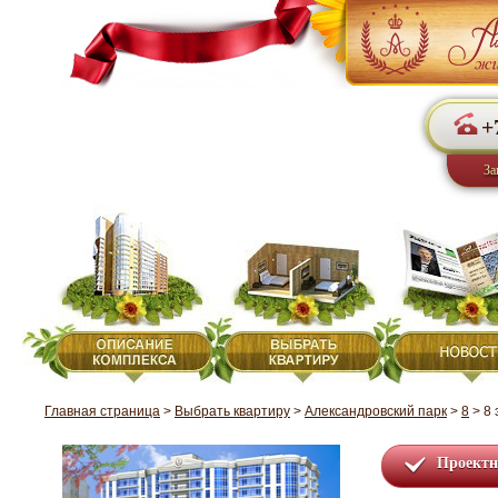
+
За
Главная страница
>
Выбрать квартиру
>
Александровский парк
>
8
>
8 
Проектн