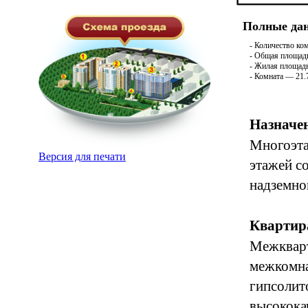
Полные дан
- Количество ко
- Общая площадь
- Жилая площадь
- Комната — 21.
Назначен
Многоэта
Версия для печати
этажей с
надземно
Квартир
Межкварт
межкомна
гипсолит
высокока