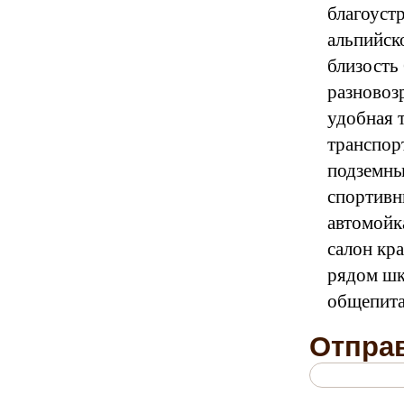
благоуст
альпийск
близость
разновоз
удобная 
транспор
подземны
спортивн
автомойк
салон кра
рядом шк
общепита
Отправ