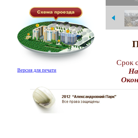
А
П
Срок 
На
Версия для печати
Окон