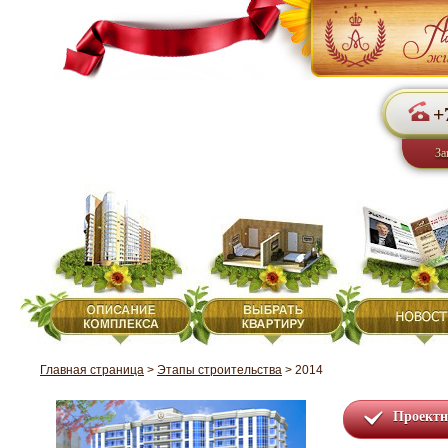
+
За
Главная страница
>
Этапы строительства
>
2014
Проектн