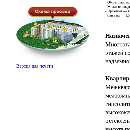
- Общая площадь
- Жилая площадь
- Прихожая — 4.
- Сан узел — 1.5
Назначен
Многоэта
этажей с
надземно
Версия для печати
Квартир
Межкварт
межкомна
гипсолит
высокока
остеклен
высота п