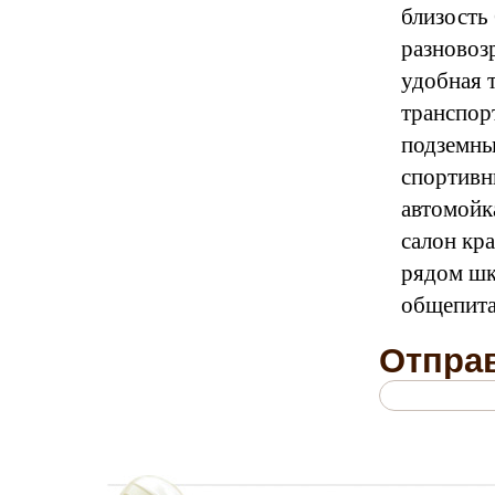
близость
разновоз
удобная 
транспор
подземны
спортивн
автомойк
салон кра
рядом шк
общепита
Отправ