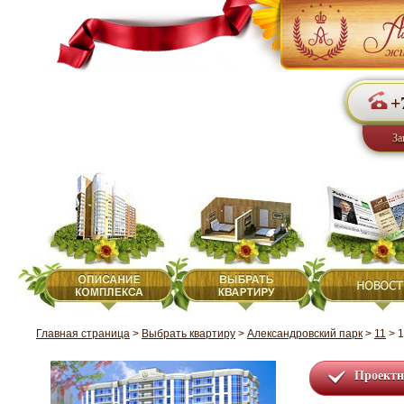
+
За
Главная страница
>
Выбрать квартиру
>
Александровский парк
>
11
>
1
Проектн