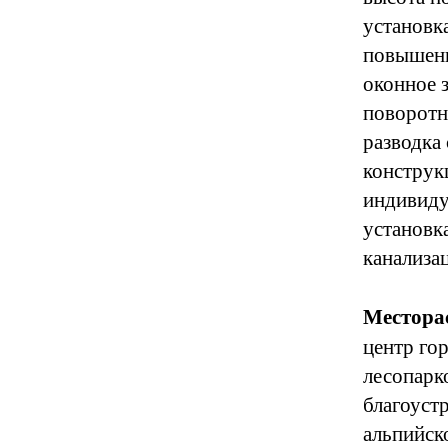
установк
повышенн
оконное 
поворотн
разводка
конструк
индивиду
установк
канализа
Местора
центр гор
лесопарко
благоуст
альпийск