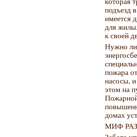
которая т
подъезд в
имеется 
для жиль
к своей д
Нужно ли 
энергосб
специальн
пожара о
насосы, и
этом на п
Пожарной
повышенн
домах ус
МИФ РА