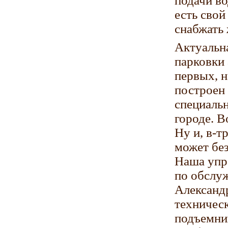
подачи во
есть свой
снабжать 
Актуальна
парковки 
первых, 
построен
специаль
городе. В
Ну и, в-т
может без
Наша упр
по обслуж
Александр
техническ
подъемни