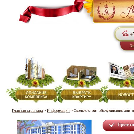
+
За
Главная страница
>
Информация
>
Сколько стоит обслуживание элитн
Проектн