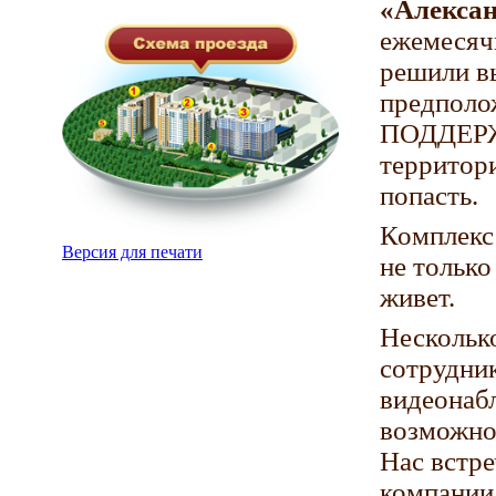
«Алексан
ежемесяч
решили в
предполо
ПОДДЕР
территор
попасть.
Комплекс
Версия для печати
не только
живет.
Нескольк
сотрудник
видеонаб
возможно
Нас встр
компании