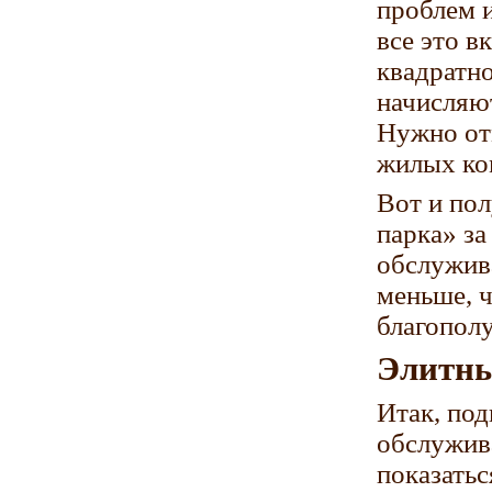
проблем и
все это в
квадратн
начисляю
Нужно отм
жилых ком
Вот и по
парка» за
обслужива
меньше, 
благополу
Элитны
Итак, под
обслужива
показатьс