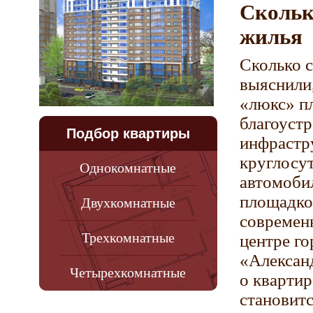
Скольк
жилья
Сколько 
выяснили,
«люкс» пл
благоуст
Подбор квартиры
инфрастр
круглосу
Однокомнатные
автомобил
площадкой
Двухкомнатные
современ
Трехкомнатные
центре го
«Алексан
Четырехкомнатные
о квартир
становитс