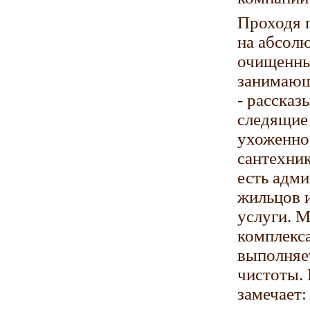
Проходя 
на абсол
очищенные
занимающ
- рассказ
следящие
ухоженно
сантехник
есть адм
жильцов и
услуги. М
комплекса
выполняет
чистоты.
замечает: