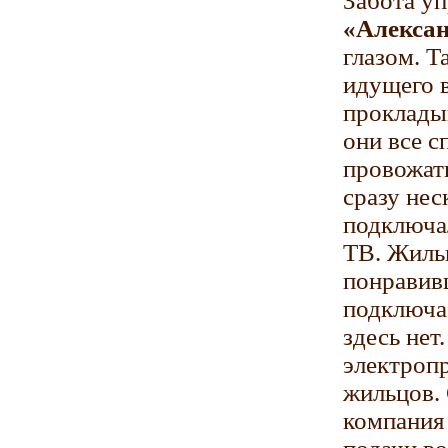
Забота у
«Алексан
глазом. Т
идущего в
прокладыв
они все с
провожат
сразу нес
подключал
ТВ. Жиль
понравивш
подключа
здесь нет
электропр
жильцов.
компания