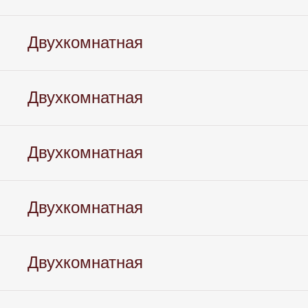
Двухкомнатная
Двухкомнатная
Двухкомнатная
Двухкомнатная
Двухкомнатная