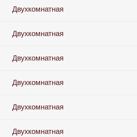
Двухкомнатная
Двухкомнатная
Двухкомнатная
Двухкомнатная
Двухкомнатная
Двухкомнатная