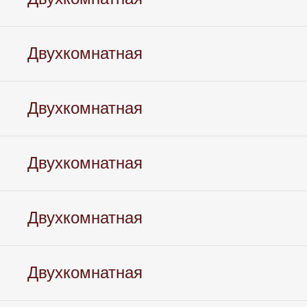
Двухкомнатная
Двухкомнатная
Двухкомнатная
Двухкомнатная
Двухкомнатная