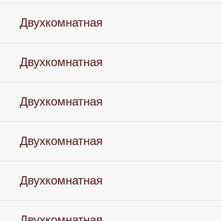
Двухкомнатная
Двухкомнатная
Двухкомнатная
Двухкомнатная
Двухкомнатная
Двухкомнатная