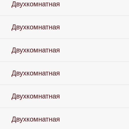
Двухкомнатная
Двухкомнатная
Двухкомнатная
Двухкомнатная
Двухкомнатная
Двухкомнатная