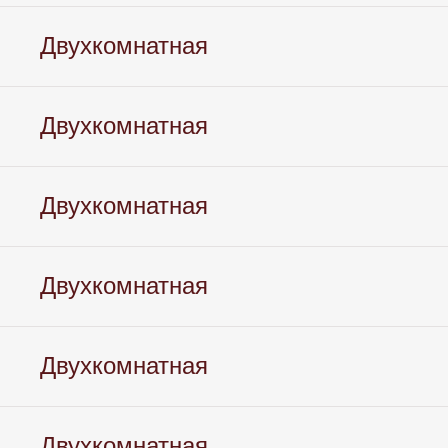
Двухкомнатная
Двухкомнатная
Двухкомнатная
Двухкомнатная
Двухкомнатная
Двухкомнатная