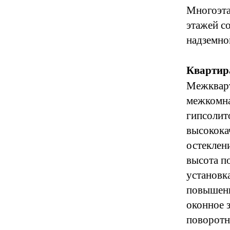
Многоэта
этажей с
надземно
Квартир
Межкварт
межкомна
гипсолит
высокока
остеклен
высота п
установк
повышенн
оконное 
поворотн