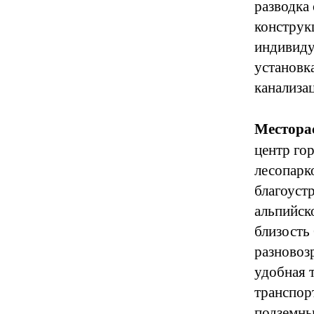
разводка
конструк
индивиду
установк
канализа
Местора
центр гор
лесопарко
благоуст
альпийск
близость
разновоз
удобная 
транспор
подземны