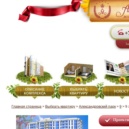
+
За
Главная страница
>
Выбрать квартиру
>
Александровский парк
>
9
>
9 
Проектн