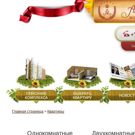
+
За
Главная страница
>
Квартиры
Однокомнатные
Двухкомнатны