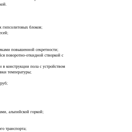
кой.
х гипсолитовых блоков;
есей;
амками повышенной секретности;
ся поворотно-откидной створкой с
и в конструкции пола с устройством
овки температуры;
руб;
ами, альпийской горкой;
го транспорта;