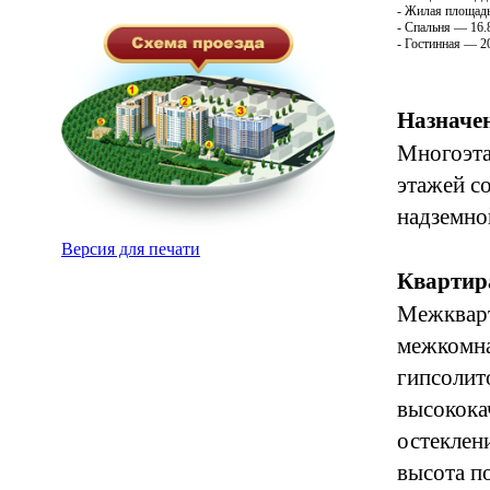
- Жилая площадь
- Спальня — 16.
- Гостинная — 2
Назначен
Многоэта
этажей с
надземно
Версия для печати
Квартир
Межкварт
межкомна
гипсолит
высокока
остеклен
высота п