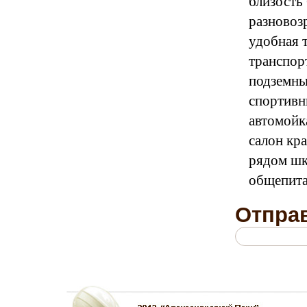
близость
разновоз
удобная 
транспор
подземны
спортивн
автомойк
салон кра
рядом шк
общепита
Отправ