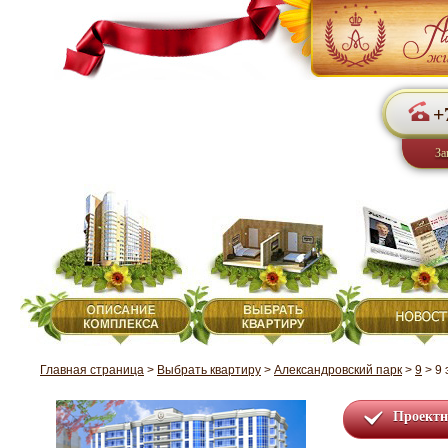
+
За
Главная страница
>
Выбрать квартиру
>
Александровский парк
>
9
>
9 
Проектн