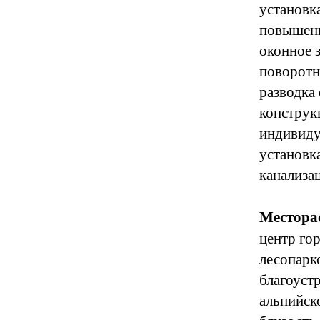
установк
повышенн
оконное 
поворотн
разводка
конструк
индивиду
установк
канализа
Местора
центр гор
лесопарко
благоуст
альпийск