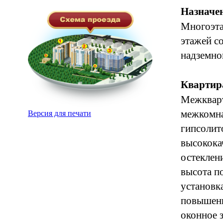
Назначен
Многоэта
этажей с
надземно
Квартир
Межкварт
межкомна
Версия для печати
гипсолит
высокока
остеклен
высота п
установк
повышенн
оконное 