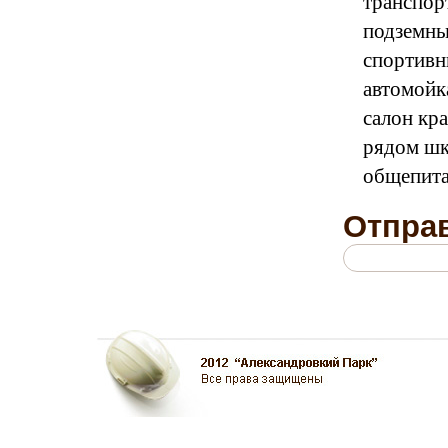
транспор
подземны
спортивн
автомойк
салон кра
рядом шк
общепита
Отправ