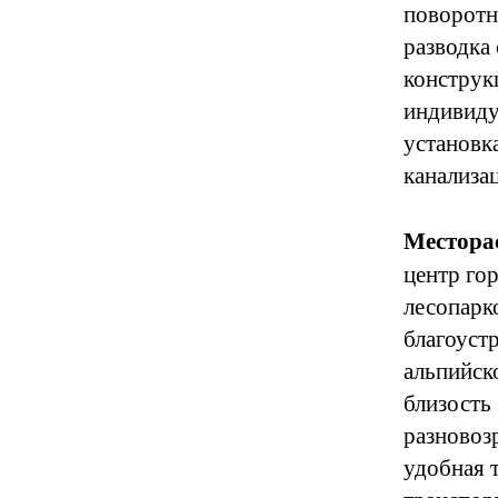
поворотн
разводка
конструк
индивиду
установк
канализа
Местора
центр гор
лесопарко
благоуст
альпийск
близость
разновоз
удобная 