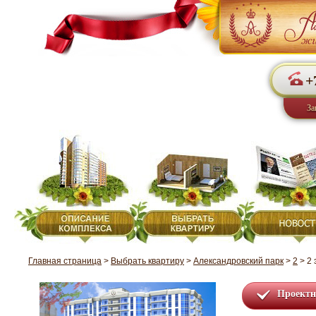
+
За
Главная страница
>
Выбрать квартиру
>
Александровский парк
>
2
>
2 
Проектн