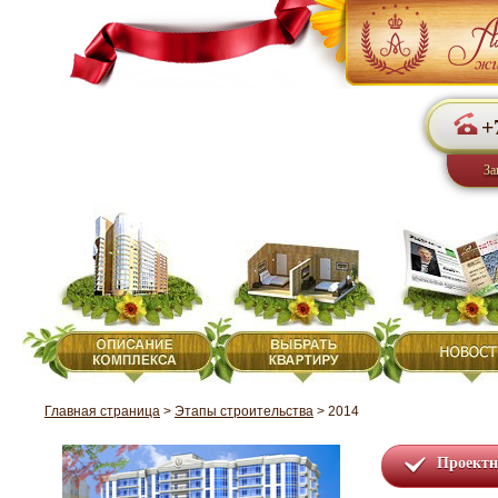
+
За
Главная страница
>
Этапы строительства
>
2014
Проектн